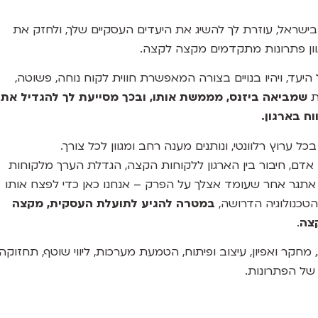
רת ה- Customer Engagement המובילה בישראל, עוזרת לך להשיג את היעדים העסקיים שלך, ולחזק את
ון פתרונות מתקדמים מקצה לקצה.
יעד, ויהיו בנויים בצורה המאפשרת חווית לקוח נוחה, פשוטה,
ת
שמביאה ביזנס, מממשת אותו, ובכך מסייעת לך להגדיל את
ח בארגון.
כל ערוץ רלוונטי, ונותנים מענה רחב ומגוון לכל צורך.
 אדם, חיבור בין הארגון ללקוחות הקצה, הגדלת הערך מלקוחות
ל אתגר אחר שעומד אצלך על הפרק – אנחנו כאן כדי לפצח אותו
הטכנולוגיה הדרושה,
במטרה להגיע לתועלת העסקית, מקצה
צה
.
 מחקר ואפיון, עיצוב ופיתוח, הטמעת מערכות,
ליווי שוטף, תחזוקה
 של הפתרונות.