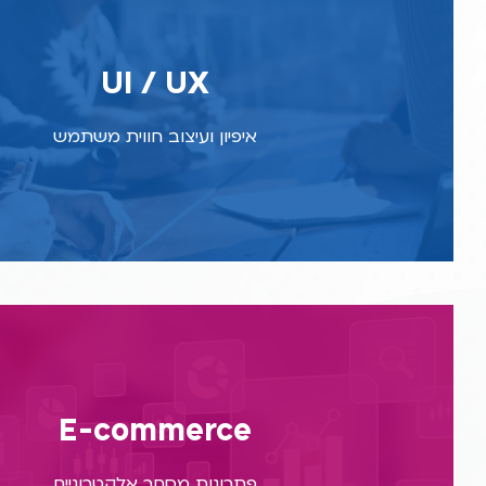
הסטודיו שלנו הוא מהמובילים בתחום I/UX
מתקדמים וחדשניים ללקוחות בארץ ובעולם. נשמח לספק לך שיר
UI / UX
לשיפור חווית המשתמש, כולל ביצוע מחקר ופיתוח אסטרטגיית מוצר
ממשקי משתמש, בדיקת שימושיות למוצרים, ועוד
איפיון ועיצוב חווית משתמש
לפרטים נוספים
מחלקת האיקומרס שלנו מתמחה בפיתוח אתרי סחר אונליין, וייש
אלקטרוניות ללקוחות מובילים בארץ ובעולם. אנחנו מציעים פת
E-commerce
רכישה ונטישה, תחזוקה, שירות ושיפור ביצועים לאתר סחר קיימי
לייצר עבורך ערוצי מסחר חדשים, ולעזור לך להרחיב את הפעי
פתרונות מסחר אלקטרוניים