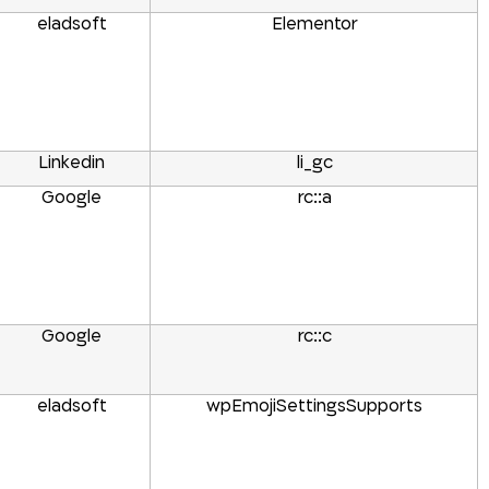
eladsoft
Elementor
Linkedin
li_gc
Google
rc::a
Google
rc::c
eladsoft
wpEmojiSettingsSupports