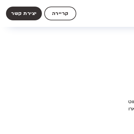
קריירה
יצירת קשר
אנו עושים שימוש באמצעי מעקב טכנולוגיים כגון קבצי קוקיות ((Cookies) כדי לאסוף מידע באופן אוטומטי בזמן שאתה מנווט 
באתר שלנו. Cookies הן פיסות קטנות של טקסט הנשלחות אל הדפדפן במכשירך, חלק מהקוקיות הן קבועות ויישארו 